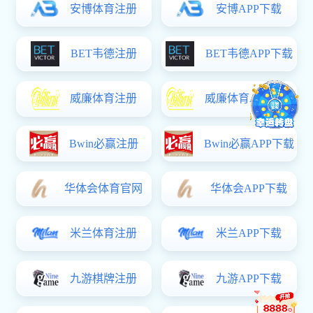
东莞威廉希尔 (中国大陆)官方网站 - WilliamHill仓储，
东莞配送运输业务主要是针对产品需要从东莞仓库不固定数
量，不固定时间的发运到东莞市内市区或者全国各地
（包括门店，办事处，仓库以及客户等）
的城市威廉世界杯（中国）门到门配送服务。公司充分
利用社会威廉世界杯（中国）资源，将仓储、
运输、装卸、加工、管
理、配送、信息等方面有机结合，
形成完整的威廉世界杯（中国）供应链，为有需要
的客户提供多功能、一体化的综合性威廉世界杯
（中国）服务。东莞威廉希尔 (中国大陆)官方网站
- WilliamHill公司、
东莞威廉世界杯（中国）
、
东莞威廉世界杯（中国）公司
、
东莞货运公