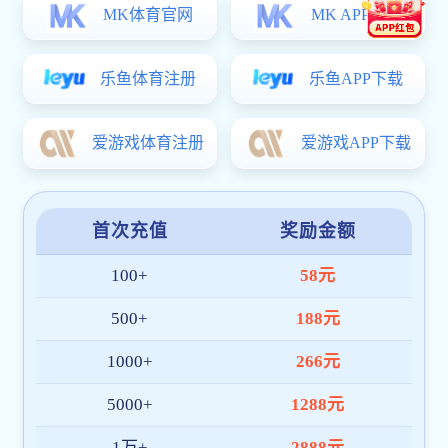
司
、可按客户的不同需求提供储存。
主营
解决
增值
业务
方案
业务
省际专线
会议与展览
我要发货
东莞威廉世
零售及商超
我要提货
界杯（中
行业
包装服务
国）
供应链
回单服务
清远威廉世
保价服务
界杯（中
国）
江门威廉世
界杯（中
国）
仓储配送