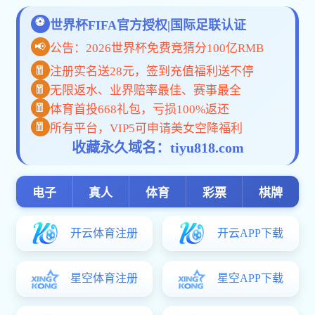
威廉希尔 (中国大陆)官方网站 - WilliamHill综合了威廉世界杯
（中国）行业多年的经验，专业东莞威廉世界杯
（中国）园区仓储威廉世界杯（中国）配送服务,仓库出租热
线0769-89877990,全力打造一流的东莞仓储配送威廉世界杯
（中国）公司,东莞货运公司,东莞运输公司！
所谓
仓储
是指通过仓库对物资进行储存和保管。仓储
是商品流通的重要环节之一，也是威廉世界杯（中
国）活动的重要支柱，仓储系统是企业威廉世界杯
（中国）系统中不可缺少的子系统。威廉世界杯（中
国）系统的整体目标是以最低成本提供令客户满意的服
务，而仓储系统在其中发挥着重要作用。由于仓
储在时间上协调原材料.产成品的供需，起着缓冲和
平衡的作用，企业可以为客户居需要的时间和地点
提供适当的产品，实现产品的时间效用。因
此，仓储活动能够促进企业提高客户服务水
平，增强企业的竞争力。仓储的这一功能
随着市场竞争的日益激烈而更加显示出重要性。