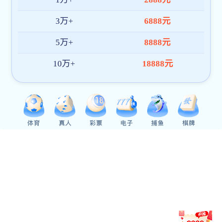
们。
威廉希尔 (中国大陆)官方网站 - WilliamHill:东莞到沈
阳市威廉世界杯（中国）
专线服务项目
整车运
输、零担
运输、
设备运
服
输、大件
务
运输、
项
展览运
目
输、行
李托运、搬
家托运（免费上门
估
价）。
易碎物品特殊包
装，量