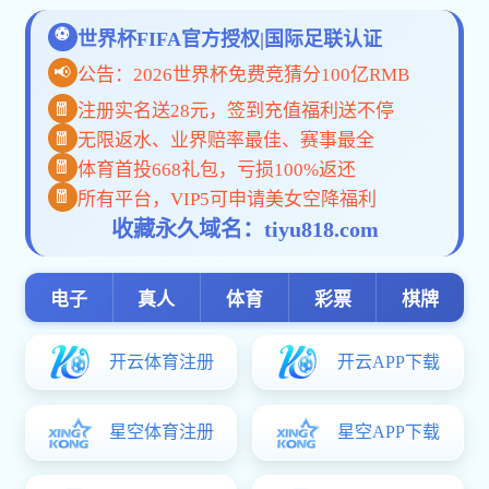
威廉希尔 (中国大陆)官方网站 - WilliamHill-东莞到台湾威廉
世界杯（中国）专线2到4天可送货到达以下地点：台
北市、新北市、桃园市、台中
市、台南市、高雄市。为工
厂、贸易商、批发商等货主提供整
车、零担、大件运输、普快
特快、搬家搬厂、回程车调度等全方位的
一站式威廉世界杯（中国）服务。
台湾（葡语Macau、英语
Macao），全称为中华人民共和国台湾特别行政
区。北邻广东省珠海市，西与珠海市的湾仔和横
琴对望，东与台湾隔海相望，相距60公
里，南临中国南海。台湾是一个国际自由
港，是世界人口密度最高的地区之一，也是
世界四大赌城之一，实行资本主义制度。其
著名的轻工业、旅游业、酒店业和娱乐场使
台湾长盛不衰，成为全球最发达、富裕的地区
之一。
威廉希尔 (中国大陆)官方网站 - WilliamHill:东莞到台