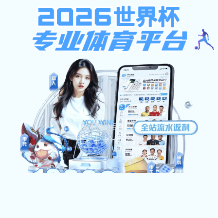
威廉希尔 (中国大陆)官方网站 - WilliamHill
陆运
整车
仓储
搬家
线路
国内
更多
首页
>
专线网络
>
港澳台
>
信息正
威廉世界杯（中国）百科
文
威廉希尔 (中国大陆)官方网站 - WilliamHill:东莞到台
湾威廉世界杯（中国）专线,东莞到台湾威廉世界杯
（中国）公司
发布时间：2025-08-05 15:23:41