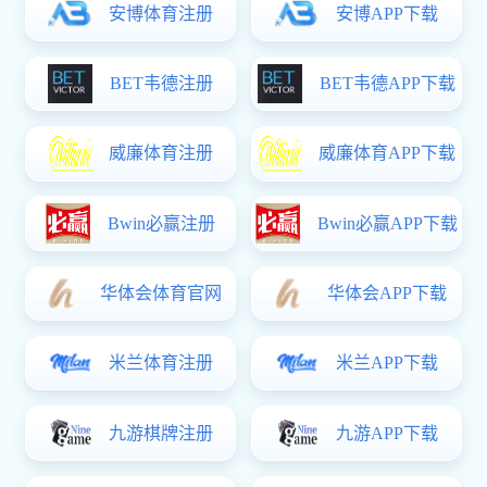
海，右拥太行，北枕居庸，南襟
河济，诚天府之国”。
威廉希尔 (中国大陆)官方网站 - WilliamHill:东莞到北
京市威廉世界杯（中国）专线运输价格
泡货价
重泡货
纯重货
专线
格（体
价格
价格
运输时间（几天
名称
积立
（体积
（重量
到达）
方）
立方）
公斤）
东莞
元/立
元/立方
元/吨
市
方（参
（参
（参
3-4天
- 北
考）
考）
考）
京市
东莞各镇区、惠
提货小件须加上
上门
州、深圳、
门提货
取货
佛山、广州及珠三角
费，量
区域
周边地区
大免提货费