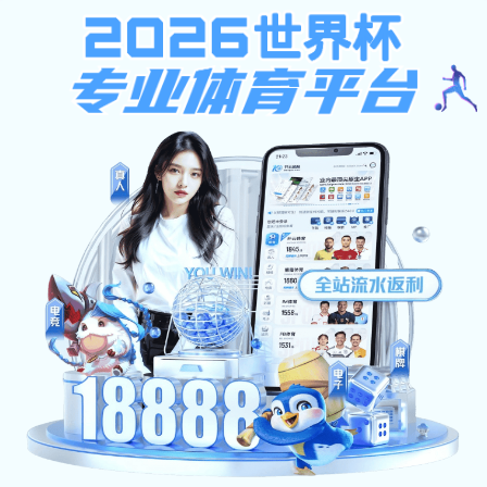
威廉希尔 (中国大陆)官方网站 - WilliamHill
陆运
整车
仓储
搬家
线路
国内
更多
首页
>
专线网络
>
华北地区
>
信息
威廉世界杯（中国）百科
正文
威廉希尔 (中国大陆)官方网站 - WilliamHill:东莞到北
京威廉世界杯（中国）专线,东莞到北京威廉世界杯
（中国）公司
发布时间：2025-08-05 17:28:59