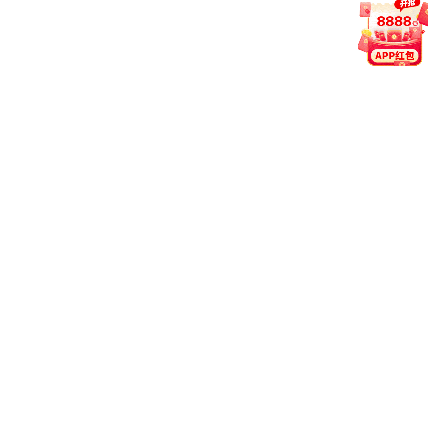
易碎物品特殊包
装，量身定制
木箱或木架：
如冰箱、洗
衣机、空
调、电视
包装
机、玻
服务
璃、钢
琴、红木家
具、古
董、雕
塑、艺术
品、名贵字
画等。
公司与中国太平洋财产
保险、平安保
险保持长期合
服务
作，一旦货
保障
物出险将有专人全程负
责处理理赔事