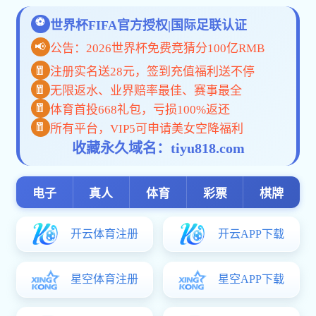
随着全球化竞争的加剧、信息技术的飞速发
展，威廉世界杯（中国）科学成为最有影响力的新
学科之一。特别是80年代西方掀起的放松管制浪
潮，让市场机制推动运输发展，第三方威廉世
界杯（中国）公司得以诞生，并日渐成为西方威廉世界
杯（中国）理论和实践的宠儿，尤其是在供应链管
理中，自营还是外购威廉世界杯（中国）服务已成了企
业不能回避的决策之一。在中国，多年来
在计划经济体制的沿袭下，使得原本是一个系统资源的
威廉世界杯（中国）业的管理权限被分别划归成若干个部
门，也就是说，一个企业如果要在国内
从事铁路、公路、航空、海运货物
运输，他必须分别向不同的部门有关审批单位提出申
请。更重要的是由于条块分割严重而无法做到科学有效
的统一配置，资源浪费惊人。随着WTO的来
临，我国的第三方威廉世界杯（中国）企业不仅面
临着“入世”的冲击，而且也存在着巨大的市
场。对于第三方威廉世界杯（中国）公司来
说，不仅要判断自身企业的市场定位并给客户提供
个性化的增值服务，而且还要注意在服务过程使双
方达到互利双赢。