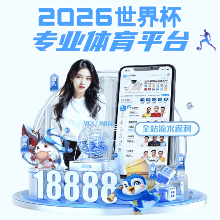
威廉希尔 (中国大陆)官方网站 - WilliamHill
陆运
整车
仓储
搬家
线路
国内
更多
首页
>
威廉世界杯（中国）知识
>
信
威廉世界杯（中国）百科
息正文
威廉希尔 (中国大陆)官方网站 - WilliamHill:第三方威
廉世界杯（中国）法律定义的若干问题探讨
发布时间：2025-08-05 13:50:21
第三方威廉世界杯（中国）法律定义的若干问题探讨