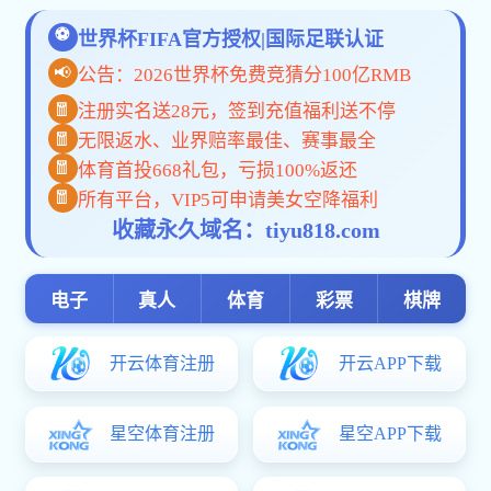
威廉希尔 (中国大陆)官方网站 - WilliamHill-东莞到兰州市威
廉世界杯（中国）专线3至4天可送货到达以下地点：
城关区、七里河区、西固
区、安宁区、红古区和永登
县、榆中县、皋兰县。为工
厂、贸易商、批发商等货主提供整
车、零担、大件运输、普快特
快、搬家搬厂、回程车调度等全方位的一站
式威廉世界杯（中国）服务。
东莞到兰州市距离23289.9公里，行驶大约1天2小
时。途径：京港澳高速公路、连霍高
速公路。
兰州市区南北群山环抱，东西黄河穿城而
过。具有带状盆地城市的特征，地处黄
河上游，年平均降水量360mm，年平均气
温10.3℃。是唯一黄河穿越市区中心而过的省会城
市。兰州，甘肃省省会，西北地区重
要的工业基地和综合交通枢纽，西部地区重要的中
心城市之一，丝绸之路经济带的重要节点城市
。兰州也是西部战区陆军机关驻地、中国
七大区域铁路监管局之一的兰州监管局和中国18个铁路局之一