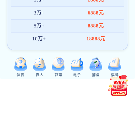
整车运输、零
担运输、设
备运输、大件运
服务
输、展览运
项目
输、行李托
运、搬家托运
（免费上门估
价）。
易碎物品特殊包
装，量身定制
木箱或木架：如
冰箱、洗衣
机、空
调、电视
包装
机、玻
服务
璃、钢
琴、红木家
具、古
董、雕