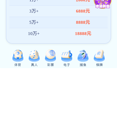
包装
机、玻璃、钢琴、红
木家具、古董、雕
塑、艺术品、名贵字画等。
公司与中国太平洋财产保险、平安保
运输
险保持长期合作，一旦货物出险将有
保障
专人全程负责处理理赔事宜，免除您的后
顾之忧。
门到门一站式公路整车运输，取送货
高效
服务可按照您的要求 单独定制门到门运输时
运转
间，快速，直达，无中
转，装车直走。
威廉希尔 (中国大陆)官方网站 - WilliamHill: 东莞到绵阳市
威廉世界杯（中国）运输，欢迎来电咨
询，竭诚为您服务。
服务项目：
A: 承接东莞至绵阳市北川羌族自治县及全国各地整
车、零担公路运输业务；
B：办理大型机械设备、笨重物品的运输
业务；