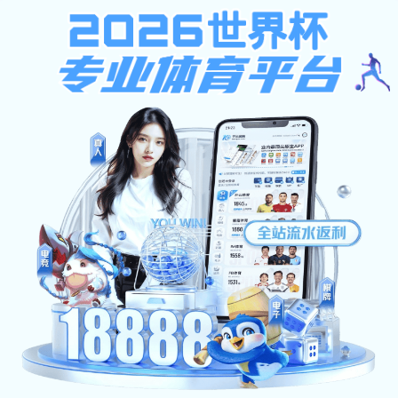
威廉希尔 (中国大陆)官方网站 - WilliamHill
陆运
整车
仓储
搬家
线路
国内
更多
首页
>
专线网络
>
西南地区
>
信息
威廉世界杯（中国）百科
正文
威廉希尔 (中国大陆)官方网站 - WilliamHill:东莞到绵
阳市北川县威廉世界杯（中国）公司电话
13925830399
发布时间：2025-08-05 16:00:46