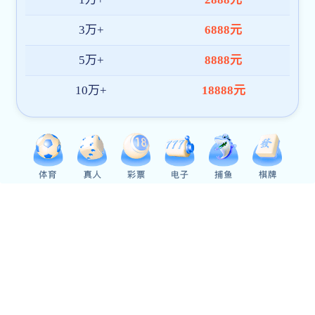
公司
运输
联系
简介
种类
我们
组织架构
普通运输
深圳威廉世
界杯（中
企业文化
卡班运输
国）
服务理念
加急运输
佛山威廉世
线路价格
整车
界杯（中
国）
惠州威廉世
界杯（中
国）
中山威廉世
界杯（中
国）
东莞威廉希尔 (中国大陆)官方网站 - WilliamHill公司
.电话:13925830399
东莞威廉世界杯（中国）
东莞货运公司
东莞威廉世界杯（中国）公司
威廉
世界杯（中国）博客