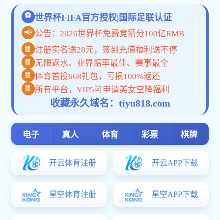
东莞到淄博桓台县威廉世界杯（中国）价格，货运公司电话
2025-08-05
东莞到威海乳山市整车配货专线直达威廉世界杯（中国）公司
2025-08-05
东莞直达威海荣成市威廉世界杯（中国）公司，整车零担运输
2025-08-05
东莞直达威海文登威廉世界杯（中国）公司，整车零担货运。
2025-08-05
东莞到威海环翠威廉世界杯（中国）公司专线直达，整车零担货
2025-08-05
东莞到海阳市威廉世界杯（中国）公司，珠三角到海阳市货运
2025-08-05
东莞到栖霞市威廉世界杯（中国）公司，栖霞市整车零担大件运
2025-08-05
东莞到石狮威廉世界杯（中国）专线,东莞到石狮威廉世界杯（中国）公司
2025-08-05
东莞到苏州威廉世界杯（中国）专线,东莞到苏州威廉世界杯（中国）公司
2025-08-05
东莞到南京威廉世界杯（中国）专线,东莞到南京威廉世界杯（中国）公司
2025-08-05
东莞到济南平阴县威廉世界杯（中国）公司电话，到平阴县威廉世界杯（中国）
2025-08-05
东莞到济南钢城区威廉世界杯（中国）公司电话，到济南钢城区
2025-08-05