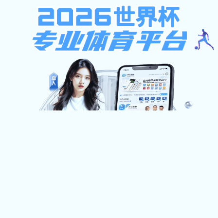
威廉希尔 (中国大陆)官方网站 - WilliamHill
陆运
整车
仓储
搬家
线路
国内
更多
首页
>
专线网络
>
华东地区
>华东地
威廉世界杯（中国）博客
区
威廉希尔 (中国大陆)官方网站 - WilliamHill:华东地区
东莞到淄博高青县威廉世界杯（中国）公司电话，高青县威廉世界杯（中国）价
2025-08-05