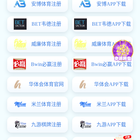
东莞到济南章丘威廉世界杯（中国）公司电话，到济南章丘威廉世界杯（中国）
2025-08-05
东莞到淄博沂源县威廉世界杯（中国）公司电话，到沂源县威廉世界杯（中国）
2025-08-05
东莞到宁波威廉世界杯（中国）专线,东莞到宁波威廉世界杯（中国）公司
2025-08-05
东莞到金华市威廉世界杯（中国）专线,东莞到金华威廉世界杯（中国）公司
2025-08-05
东莞到杭州威廉世界杯（中国）专线,东莞到杭州威廉世界杯（中国）公司
2025-08-05
东莞到上海威廉世界杯（中国）专线,东莞到上海威廉世界杯（中国）公司
2025-08-05
东莞到吉安威廉世界杯（中国）专线,东莞到吉安威廉世界杯（中国）公司
2025-08-05
东莞到赣州威廉世界杯（中国）专线,东莞到赣州威廉世界杯（中国）公司
2025-08-05
东莞到南昌威廉世界杯（中国）专线,东莞到南昌威廉世界杯（中国）公司
2025-08-05
东莞到泉州威廉世界杯（中国）专线,东莞到泉州威廉世界杯（中国）公司
2025-08-05
东莞到晋江威廉世界杯（中国）专线,东莞到晋江威廉世界杯（中国）公司
2025-08-05
东莞到厦门威廉世界杯（中国）专线.东莞到厦门威廉世界杯（中国）公司
2025-08-05